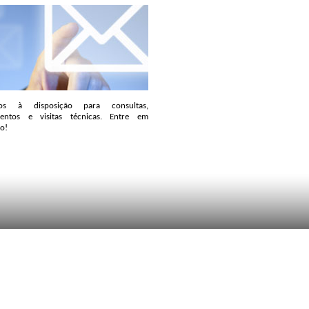
mos à disposição para consultas,
entos e visitas técnicas. Entre em
o!